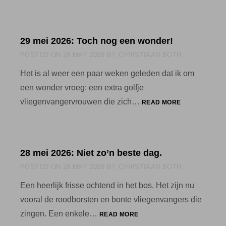
2026:
DE
WEEKLACHT
29 mei 2026: Toch nog een wonder!
VAN
DE
POSTED ON
29 MAY 2026
BY
CHRISTIAAN BOTH
ZWARTE
SPECHT
Het is al weer een paar weken geleden dat ik om
een wonder vroeg: een extra golfje
29
vliegenvangervrouwen die zich…
READ MORE
MEI
2026:
TOCH
NOG
28 mei 2026: Niet zo’n beste dag.
EEN
WONDER!
POSTED ON
28 MAY 2026
BY
CHRISTIAAN BOTH
Een heerlijk frisse ochtend in het bos. Het zijn nu
vooral de roodborsten en bonte vliegenvangers die
28
zingen. Een enkele…
READ MORE
MEI