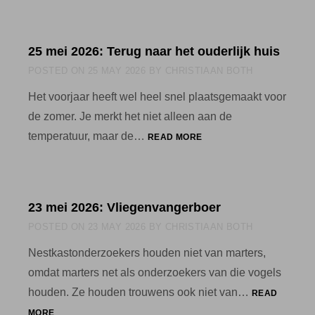
2026:
OPPORTUNISME
25 mei 2026: Terug naar het ouderlijk huis
POSTED ON
25 MAY 2026
BY
CHRISTIAAN BOTH
Het voorjaar heeft wel heel snel plaatsgemaakt voor
de zomer. Je merkt het niet alleen aan de
25
temperatuur, maar de…
READ MORE
MEI
2026:
TERUG
NAAR
23 mei 2026: Vliegenvangerboer
HET
OUDERLIJK
POSTED ON
23 MAY 2026
BY
CHRISTIAAN BOTH
HUIS
Nestkastonderzoekers houden niet van marters,
omdat marters net als onderzoekers van die vogels
houden. Ze houden trouwens ook niet van…
READ
23
MORE