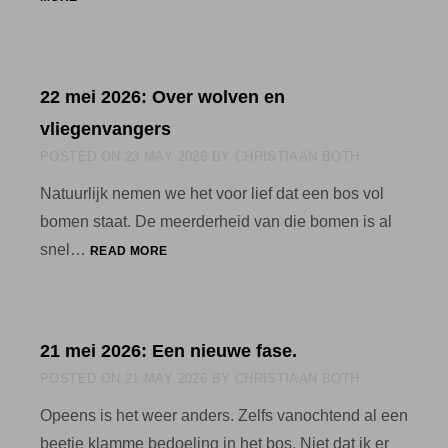
MEI
2026:
VLIEGENVANGERBOER
22 mei 2026: Over wolven en
vliegenvangers
POSTED ON
23 MAY 2026
BY
CHRISTIAAN BOTH
Natuurlijk nemen we het voor lief dat een bos vol
bomen staat. De meerderheid van die bomen is al
22
snel…
READ MORE
MEI
2026:
OVER
WOLVEN
21 mei 2026: Een nieuwe fase.
EN
VLIEGENVANGERS
POSTED ON
21 MAY 2026
BY
CHRISTIAAN BOTH
Opeens is het weer anders. Zelfs vanochtend al een
beetje klamme bedoeling in het bos. Niet dat ik er