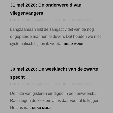
31 mei 2026: De onderwereld van
vliegenvangers
POSTED ON
31 MAY 2026
BY
CHRISTIAAN BOTH
Langzaamaan lijkt de zangactiviteit van de nog
ongepaarde mannen te doven. Dat houden we niet
31
systematisch bij, en ik weet…
READ MORE
MEI
2026:
DE
ONDERWERELD
30 mei 2026: De weeklacht van de zwarte
VAN
VLIEGENVANGERS
specht
POSTED ON
30 MAY 2026
BY
CHRISTIAAN BOTH
De hitte van gisteren eindigde in een onweersbui.
Race tegen de klok om alles daarvoor af te krijgen.
30
Helaas is…
READ MORE
MEI