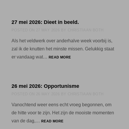
2026:
NIET
ZO’N
27 mei 2026: Dieet in beeld.
BESTE
DAG.
POSTED ON
27 MAY 2026
BY
CHRISTIAAN BOTH
Als het veldwerk over anderhalve week voorbij is,
zal ik de knutten het minste missen. Gelukkig staat
27
er vandaag wat…
READ MORE
MEI
2026:
DIEET
IN
26 mei 2026: Opportunisme
BEELD.
POSTED ON
26 MAY 2026
BY
CHRISTIAAN BOTH
Vanochtend weer eens echt vroeg begonnen, om
de hitte voor te zijn. Het zijn de mooiste momenten
26
van de dag,…
READ MORE
MEI