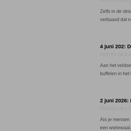
POSTED ON
6 
Zelfs in de st
verbaasd dat 
4 juni 202: 
POSTED ON
4 
Aan het veldse
buffelen in he
2 juni 2026:
POSTED ON
2 
Als je mensen 
een wielewaa