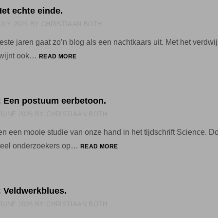
Het echte einde.
JULY 2026
BY
CHRISTIAAN BOTH
ste jaren gaat zo’n blog als een nachtkaars uit. Met het verdwi
9
dwijnt ook…
READ MORE
JULI
2026:
HET
ECHTE
6: Een postuum eerbetoon.
EINDE.
 JUNE 2026
BY
CHRISTIAAN BOTH
en een mooie studie van onze hand in het tijdschrift Science. D
26
veel onderzoekers op…
READ MORE
JUNI
2026:
EEN
POSTUUM
: Veldwerkblues.
EERBETOON.
 JUNE 2026
BY
CHRISTIAAN BOTH