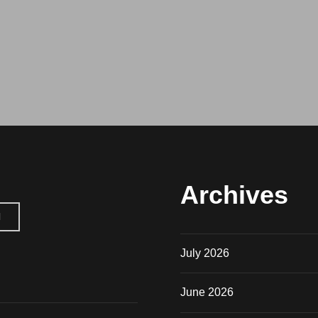
JUNI
2026:
FLUITERS
HEBBEN
DE
JUISTE
ation
FOCUS.
Archives
H
July 2026
June 2026