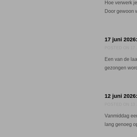
Hoe verwerk je
Door gewoon w
17 juni 2026
POSTED ON
17
Een van de laa
gezongen word
12 juni 2026
POSTED ON
13
Vanmiddag een 
lang genoeg o