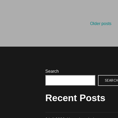
Posts
Older posts
navig
Search
SEARC
Recent Posts