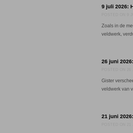
9 juli 2026: 
POSTED ON
9 
Zoals in de mee
veldwerk, ver
26 juni 202
POSTED ON
26
Gister versche
veldwerk van 
21 juni 2026
POSTED ON
21