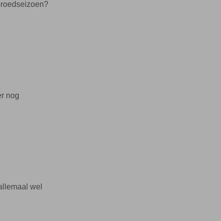
 broedseizoen?
er nog
allemaal wel