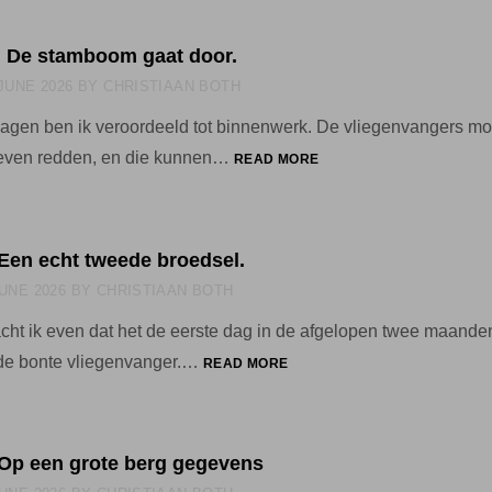
LATE
VROUWEN
6: De stamboom gaat door.
 JUNE 2026
BY
CHRISTIAAN BOTH
agen ben ik veroordeeld tot binnenwerk. De vliegenvangers mo
11
even redden, en die kunnen…
READ MORE
JUNI
2026:
DE
STAMBOOM
 Een echt tweede broedsel.
GAAT
JUNE 2026
BY
CHRISTIAAN BOTH
DOOR.
ht ik even dat het de eerste dag in de afgelopen twee maand
8
de bonte vliegenvanger.…
READ MORE
JUNI
2026:
EEN
ECHT
: Op een grote berg gegevens
TWEEDE