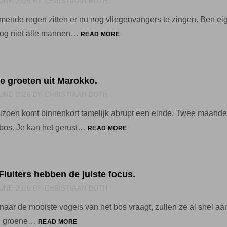
JUNE 2026
BY
CHRISTIAAN BOTH
BROEDSEL.
romende regen zitten er nu nog vliegenvangers te zingen. Ben eig
5
nog niet alle mannen…
READ MORE
JUNI
2026:
OP
EEN
De groeten uit Marokko.
GROTE
JUNE 2026
BY
CHRISTIAAN BOTH
BERG
GEGEVENS
izoen komt binnenkort tamelijk abrupt een einde. Twee maanden
4
t bos. Je kan het gerust…
READ MORE
JUNI
202:
DE
GROETEN
 Fluiters hebben de juiste focus.
UIT
JUNE 2026
BY
CHRISTIAAN BOTH
MAROKKO.
naar de mooiste vogels van het bos vraagt, zullen ze al snel 
2
l, groene…
READ MORE