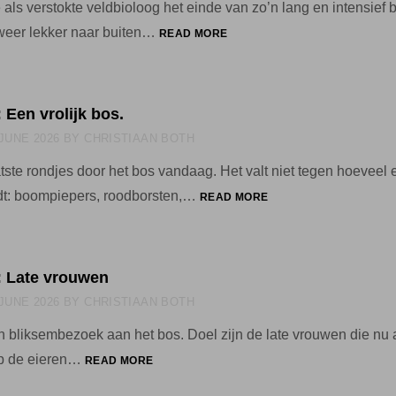
 als verstokte veldbioloog het einde van zo’n lang en intensief
21
eer lekker naar buiten…
READ MORE
JUNI
2026:
VELDWERKBLUES.
: Een vrolijk bos.
 JUNE 2026
BY
CHRISTIAAN BOTH
tste rondjes door het bos vandaag. Het valt niet tegen hoeveel 
17
t: boompiepers, roodborsten,…
READ MORE
JUNI
2026:
EEN
VROLIJK
: Late vrouwen
BOS.
 JUNE 2026
BY
CHRISTIAAN BOTH
bliksembezoek aan het bos. Doel zijn de late vrouwen die nu 
12
p de eieren…
READ MORE
JUNI
2026: