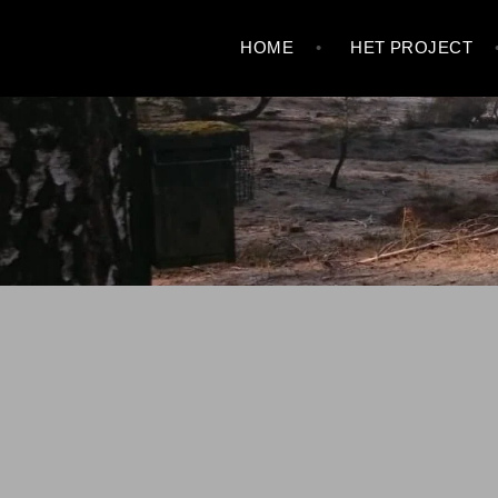
Skip
HOME
HET PROJECT
to
content