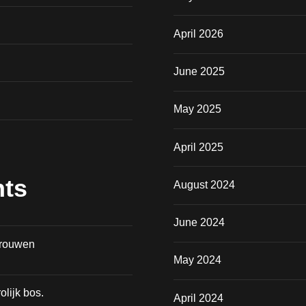
April 2026
June 2025
May 2025
April 2025
ts
August 2024
June 2024
vrouwen
May 2024
olijk bos.
April 2024