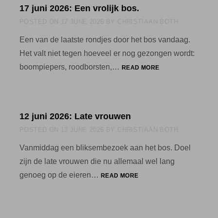
17 juni 2026: Een vrolijk bos.
POSTED ON
17 JUNE 2026
BY
CHRISTIAAN BOTH
Een van de laatste rondjes door het bos vandaag.
Het valt niet tegen hoeveel er nog gezongen wordt:
17
boompiepers, roodborsten,…
READ MORE
JUNI
2026:
EEN
VROLIJK
12 juni 2026: Late vrouwen
BOS.
POSTED ON
13 JUNE 2026
BY
CHRISTIAAN BOTH
Vanmiddag een bliksembezoek aan het bos. Doel
zijn de late vrouwen die nu allemaal wel lang
12
genoeg op de eieren…
READ MORE
JUNI
2026:
LATE
VROUWEN