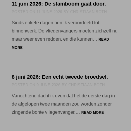
11 juni 2026: De stamboom gaat door.
POSTED ON
11 JUNE 2026
BY
CHRISTIAAN BOTH
Sinds enkele dagen ben ik veroordeeld tot
binnenwerk. De vliegenvangers moeten zichzelf nu
maar weer even redden, en die kunnen…
READ
11
MORE
JUNI
2026:
DE
STAMBOOM
8 juni 2026: Een echt tweede broedsel.
GAAT
DOOR.
POSTED ON
9 JUNE 2026
BY
CHRISTIAAN BOTH
Vanochtend dacht ik even dat het de eerste dag in
de afgelopen twee maanden zou worden zonder
8
zingende bonte vliegenvanger.…
READ MORE
JUNI
2026:
EEN