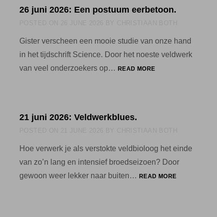
26 juni 2026: Een postuum eerbetoon.
POSTED ON
26 JUNE 2026
BY
CHRISTIAAN BOTH
Gister verscheen een mooie studie van onze hand
in het tijdschrift Science. Door het noeste veldwerk
26
van veel onderzoekers op…
READ MORE
JUNI
2026:
EEN
POSTUUM
21 juni 2026: Veldwerkblues.
EERBETOON.
POSTED ON
21 JUNE 2026
BY
CHRISTIAAN BOTH
Hoe verwerk je als verstokte veldbioloog het einde
van zo’n lang en intensief broedseizoen? Door
21
gewoon weer lekker naar buiten…
READ MORE
JUNI
2026:
VELDWERKBL