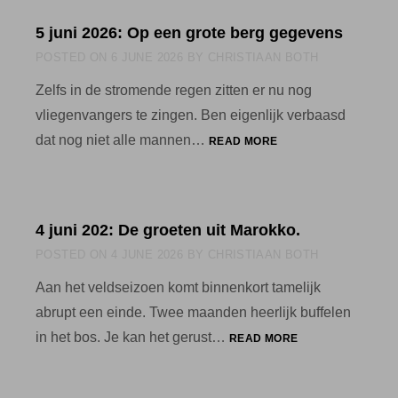
ECHT
5 juni 2026: Op een grote berg gegevens
TWEEDE
BROEDSEL.
POSTED ON
6 JUNE 2026
BY
CHRISTIAAN BOTH
Zelfs in de stromende regen zitten er nu nog
vliegenvangers te zingen. Ben eigenlijk verbaasd
5
dat nog niet alle mannen…
READ MORE
JUNI
2026:
OP
EEN
4 juni 202: De groeten uit Marokko.
GROTE
BERG
POSTED ON
4 JUNE 2026
BY
CHRISTIAAN BOTH
GEGEVENS
Aan het veldseizoen komt binnenkort tamelijk
abrupt een einde. Twee maanden heerlijk buffelen
4
in het bos. Je kan het gerust…
READ MORE
JUNI
202:
DE