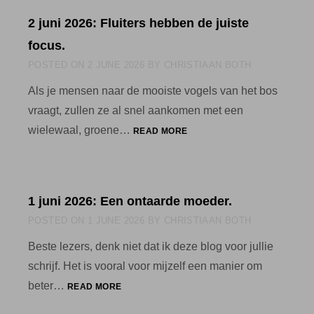
GROETEN
2 juni 2026: Fluiters hebben de juiste
UIT
MAROKKO.
focus.
POSTED ON
2 JUNE 2026
BY
CHRISTIAAN BOTH
Als je mensen naar de mooiste vogels van het bos
vraagt, zullen ze al snel aankomen met een
2
wielewaal, groene…
READ MORE
JUNI
2026:
FLUITERS
HEBBEN
1 juni 2026: Een ontaarde moeder.
DE
JUISTE
POSTED ON
1 JUNE 2026
BY
CHRISTIAAN BOTH
FOCUS.
Beste lezers, denk niet dat ik deze blog voor jullie
schrijf. Het is vooral voor mijzelf een manier om
1
beter…
READ MORE
JUNI
2026: