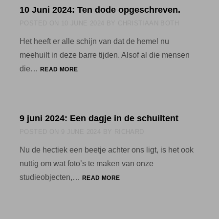
10 Juni 2024: Ten dode opgeschreven.
POSTED ON
10 JUNE 2024
BY
CHRISTIAAN BOTH
Het heeft er alle schijn van dat de hemel nu
meehuilt in deze barre tijden. Alsof al die mensen
10
die…
READ MORE
JUNI
2024:
TEN
DODE
9 juni 2024: Een dagje in de schuiltent
OPGESCHREVEN.
POSTED ON
9 JUNE 2024
BY
RICHARD
Nu de hectiek een beetje achter ons ligt, is het ook
nuttig om wat foto’s te maken van onze
9
studieobjecten,…
READ MORE
JUNI
2024:
EEN
DAGJE