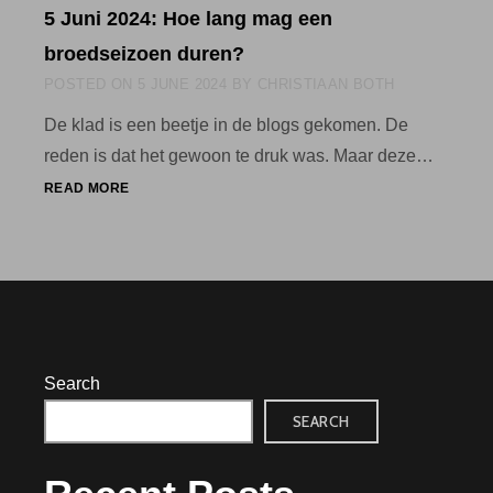
5 Juni 2024: Hoe lang mag een
IN
DE
broedseizoen duren?
SCHUILTENT
POSTED ON
5 JUNE 2024
BY
CHRISTIAAN BOTH
De klad is een beetje in de blogs gekomen. De
reden is dat het gewoon te druk was. Maar deze…
5
READ MORE
JUNI
2024:
HOE
LANG
MAG
EEN
BROEDSEIZOEN
DUREN?
Search
SEARCH