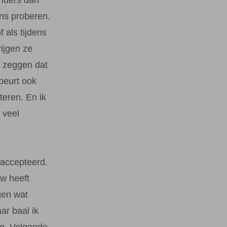
ns proberen.
 als tijdens
ijgen ze
d zeggen dat
ebeurt ook
teren. En ik
 veel
eaccepteerd.
uw heeft
gen wat
ar baal ik
ng. Volgende