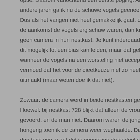
andere jaren ga ik nu de schuwe vogels geenee
Dus als het vangen niet heel gemakkelijk gaat, of
de aankomst de vogels erg schuw waren, dan kr
geen camera in hun nestkast. Je kunt inderdaa
dit mogelijk tot een bias kan leiden, maar dat g
wanneer de vogels na een worsteling niet accep
vermoed dat het voor de dieetkeuze niet zo heel
uitmaakt (maar weten doe ik dat niet).
Zowaar: de camera werd in beide nestkasten g
Hoewel: bij nestkast 728 blijkt dat alleen de vro
gevoerd, en de man niet. Daarom waren de jon
hongerig toen ik de camera weer weghaalde. Da
dan toch van, want dat is geenszins de bedoeli