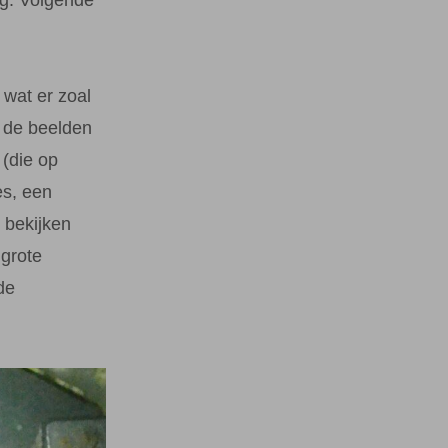
 wat er zoal
k de beelden
(die op
es, een
n bekijken
grote
de