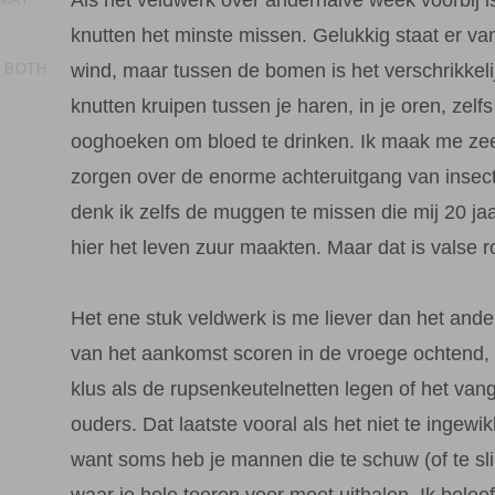
knutten het minste missen. Gelukkig staat er v
wind, maar tussen de bomen is het verschrikkeli
N BOTH
knutten kruipen tussen je haren, in je oren, zelfs 
ooghoeken om bloed te drinken. Ik maak me zee
zorgen over de enorme achteruitgang van insec
denk ik zelfs de muggen te missen die mij 20 ja
hier het leven zuur maakten. Maar dat is valse 
Het ene stuk veldwerk is me liever dan het ander
van het aankomst scoren in de vroege ochtend,
klus als de rupsenkeutelnetten legen of het van
ouders. Dat laatste vooral als het niet te ingewi
want soms heb je mannen die te schuw (of te sli
waar je hele toeren voor moet uithalen. Ik beleef