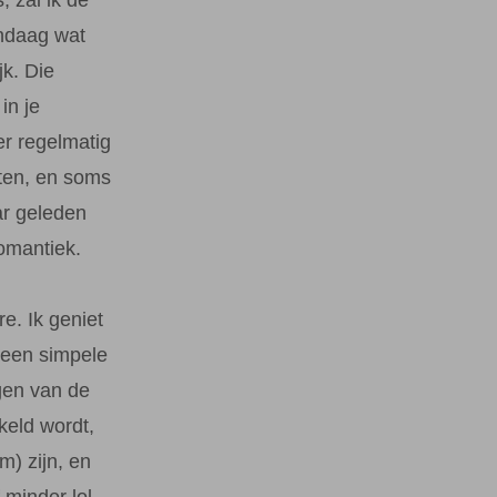
andaag wat
jk. Die
in je
r regelmatig
ten, en soms
ar geleden
romantiek.
e. Ik geniet
 een simpele
gen van de
kkeld wordt,
m) zijn, en
 minder lol