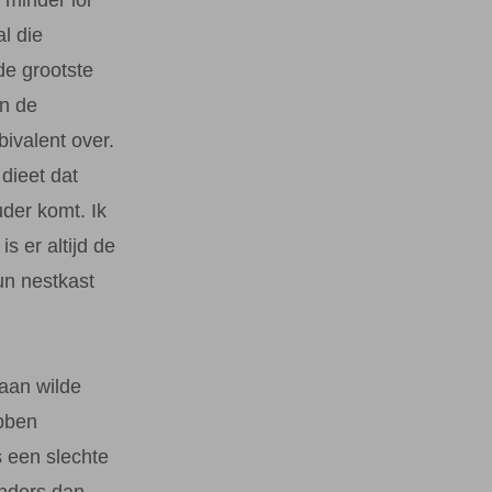
l die
e grootste
in de
bivalent over.
dieet dat
der komt. Ik
s er altijd de
un nestkast
r aan wilde
bben
s een slechte
Anders dan