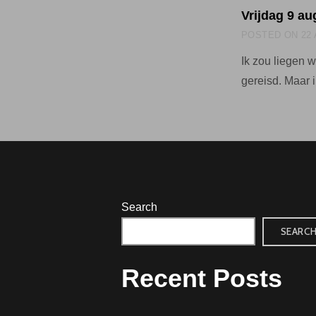
Vrijdag 9 a
POSTED ON
22
Ik zou liegen 
gereisd. Maar
Search
SEARC
Recent Posts