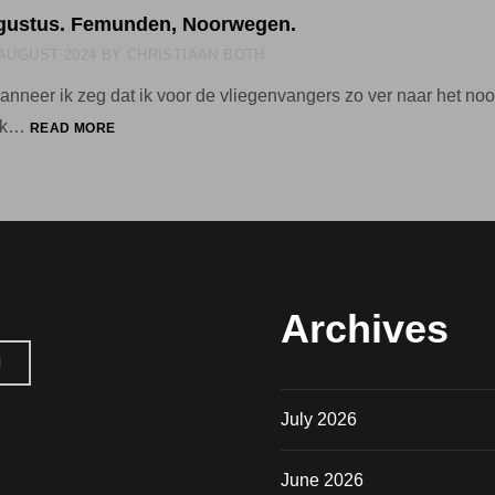
ugustus. Femunden, Noorwegen.
 AUGUST 2024
BY
CHRISTIAAN BOTH
wanneer ik zeg dat ik voor de vliegenvangers zo ver naar het no
VRIJDAG
 ik…
READ MORE
9
AUGUSTUS.
FEMUNDEN,
NOORWEGEN.
Archives
H
July 2026
June 2026