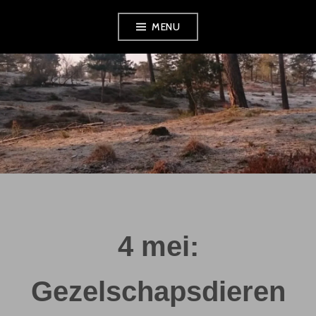
Skip
MENU
to
content
4 mei:
Gezelschapsdieren