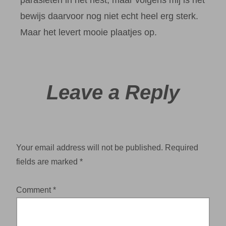
bewijs daarvoor nog niet echt heel erg sterk.
Maar het levert mooie plaatjes op.
Leave a Reply
Your email address will not be published.
Required
fields are marked
*
Comment
*