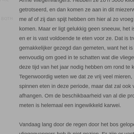
getrotseerd, en dan komen ze aan in dit miezerw
me af of zij dan spijt hebben om hier al zo vroeg
N BOTH
komen. Maar er ligt gelukkig geen sneeuw, het is
en er is vast voldoende te eten voor ze. Dat is 
gemakkelijker gezegd dan gemeten, want het is 
eenvoudig om goed in te schatten wat die vlieg
deze tijd van het jaar nodig hebben om rond te
Tegenwoordig weten we dat ze vrij veel mieren, 
spinnen eten in deze periode, maar dat zal ook 
afhangen. Om de beschikbaarheid van al die pro
meten is helemaal een ingewikkeld karwei.
Vandaag lang door de regen door het bos gelop
vliegenvangers heb ik niet gezien. Er zijn er va