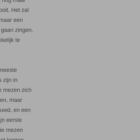
oit. Het zal
 maar een
 gaan zingen.
elijk te
 meeste
zijn in
de mezen zich
wen, maar
bouwd, en een
jn eerste
die mezen
het leggen