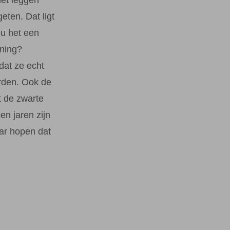
geten. Dat ligt
ou het een
nning?
dat ze echt
rden. Ook de
t de zwarte
en jaren zijn
ar hopen dat