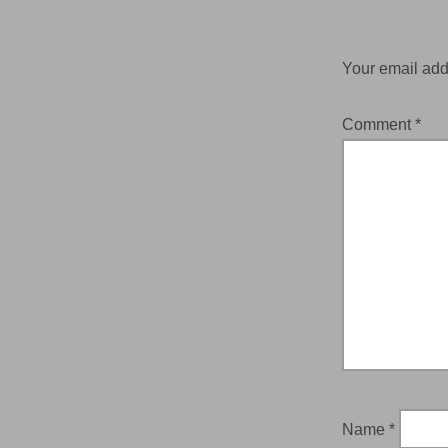
Your email add
Comment
*
Name
*