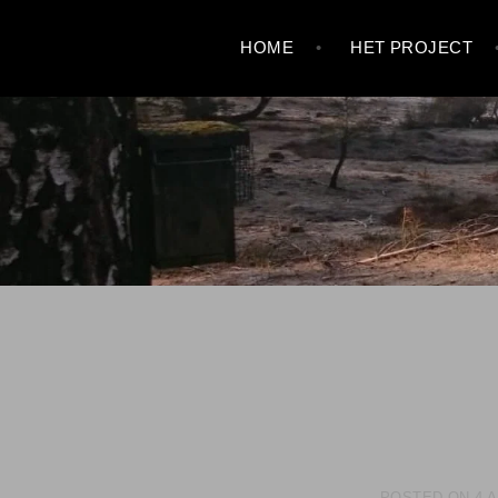
Skip
HOME
HET PROJECT
to
content
POSTED ON
4 