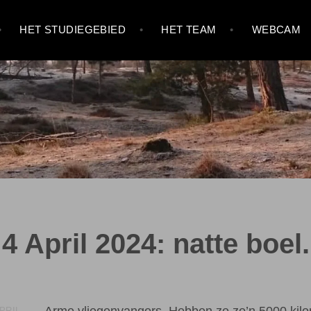
HET STUDIEGEBIED
HET TEAM
WEBCAM
4 April 2024: natte boel.
Arme vliegenvangers. Hebben ze zo’n 5000 kil
APRIL