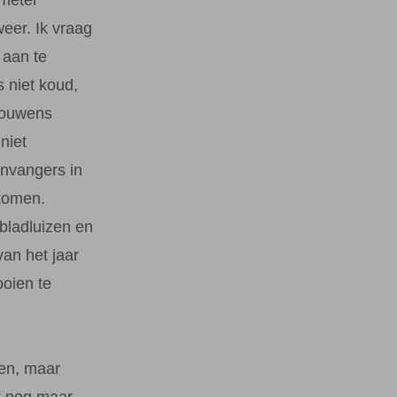
eer. Ik vraag
 aan te
 niet koud,
trouwens
niet
envangers in
 komen.
bladluizen en
van het jaar
oien te
en, maar
st nog maar