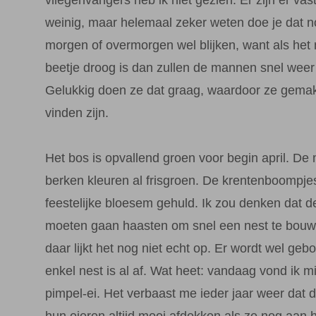
weinig, maar helemaal zeker weten doe je dat no
morgen of overmorgen wel blijken, want als het
beetje droog is dan zullen de mannen snel weer
Gelukkig doen ze dat graag, waardoor ze gemakk
vinden zijn.
Het bos is opvallend groen voor begin april. De
berken kleuren al frisgroen. De krentenboompjes 
feestelijke bloesem gehuld. Ik zou denken dat 
moeten gaan haasten om snel een nest te bou
daar lijkt het nog niet echt op. Er wordt wel ge
enkel nest is al af. Wat heet: vandaag vond ik mi
pimpel-ei. Het verbaast me ieder jaar weer dat 
hun eieren altijd mooi afdekken als ze nog aan 