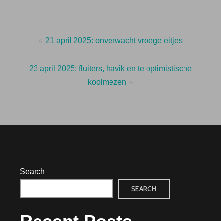
Post
21 april 2025: onverwacht vroege eitjes
navigation
23 april 2025: fluiters, havik en te optimistische
koolmezen
Search
SEARCH