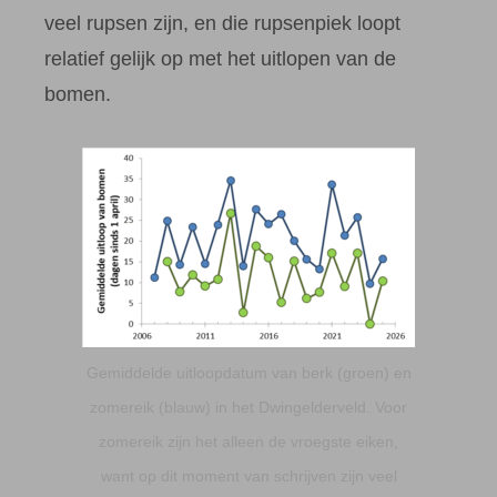
veel rupsen zijn, en die rupsenpiek loopt
relatief gelijk op met het uitlopen van de
bomen.
Gemiddelde uitloopdatum van berk (groen) en
zomereik (blauw) in het Dwingelderveld. Voor
zomereik zijn het alleen de vroegste eiken,
want op dit moment van schrijven zijn veel