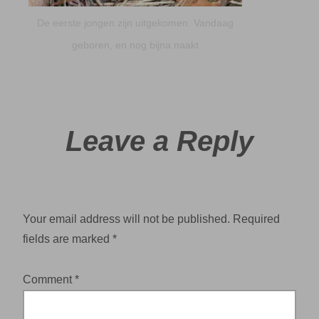
De eerste jongen zijn uitgekomen. Vandaag
geboren, en nog bijna naakt
Leave a Reply
Your email address will not be published.
Required
fields are marked
*
Comment
*