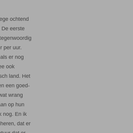
oege ochtend
. De eerste
 tegenwoordig
 per uur.
als er nog
ee ook
isch land. Het
ren een goed-
 wat wrang
taan op hun
k nog. En ik
heren, dat er
tuur dat er