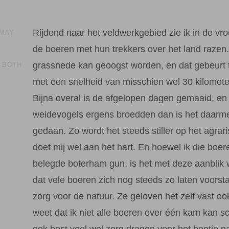
Rijdend naar het veldwerkgebied zie ik in de vr
 MAY
de boeren met hun trekkers over het land razen
grassnede kan geoogst worden, en dat gebeurt
N BOTH
met een snelheid van misschien wel 30 kilometer
Bijna overal is de afgelopen dagen gemaaid, en 
weidevogels ergens broedden dan is het daarm
gedaan. Zo wordt het steeds stiller op het agrar
doet mij wel aan het hart. En hoewel ik die boe
belegde boterham gun, is het met deze aanblik
dat vele boeren zich nog steeds zo laten voors
zorg voor de natuur. Ze geloven het zelf vast oo
weet dat ik niet alle boeren over één kam kan sc
ook best veel wel zorg dragen voor het beetje na