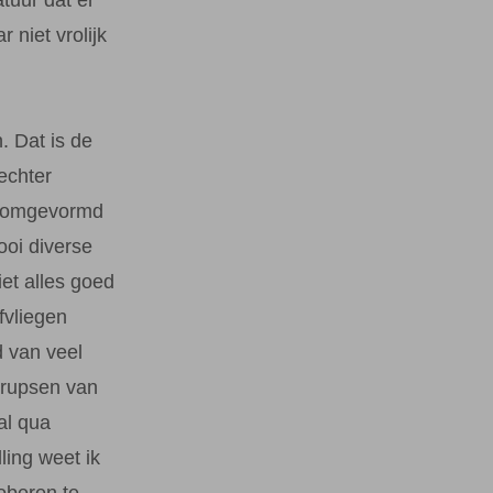
 niet vrolijk
. Dat is de
echter
u omgevormd
ooi diverse
et alles goed
fvliegen
d van veel
 rupsen van
al qua
ling weet ik
oberen te