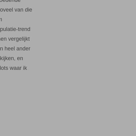
zoveel van die
m
pulatie-trend
en vergelijkt
en heel ander
kijken, en
ots waar ik