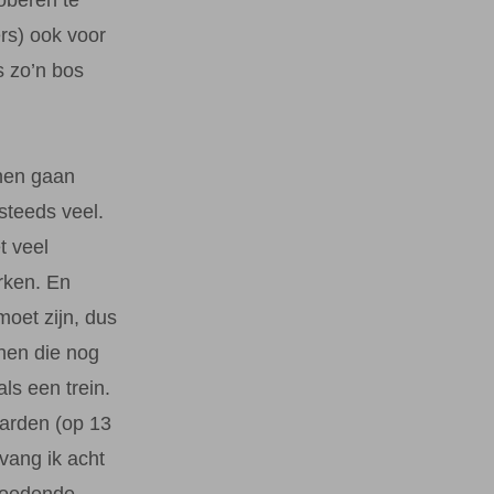
rs) ook voor
s zo’n bos
nen gaan
steeds veel.
t veel
rken. En
moet zijn, dus
nnen die nog
als een trein.
arden (op 13
vang ik acht
roedende