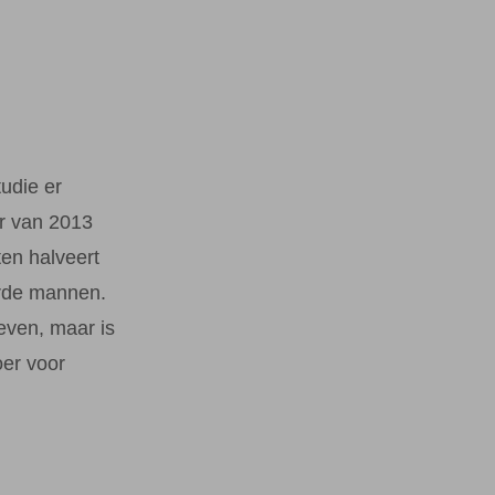
tudie er
r van 2013
ten halveert
arde mannen.
leven, maar is
er voor