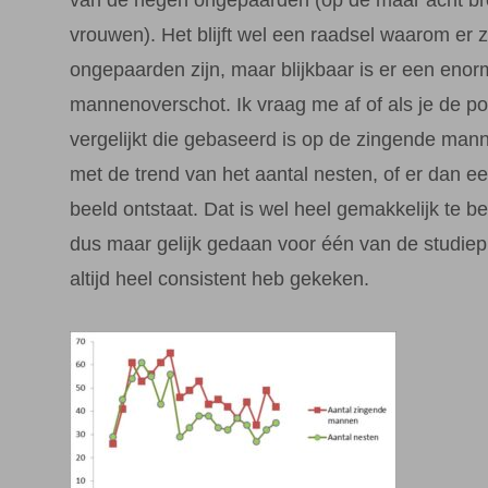
vrouwen). Het blijft wel een raadsel waarom er 
ongepaarden zijn, maar blijkbaar is er een enor
mannenoverschot. Ik vraag me af of als je de po
vergelijkt die gebaseerd is op de zingende mann
met de trend van het aantal nesten, of er dan e
beeld ontstaat. Dat is wel heel gemakkelijk te be
dus maar gelijk gedaan voor één van de studiepl
altijd heel consistent heb gekeken.