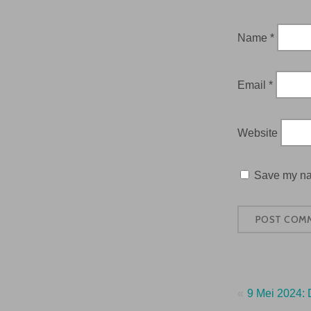
Name
*
Email
*
Website
Save my nam
Post
9 Mei 2024: 