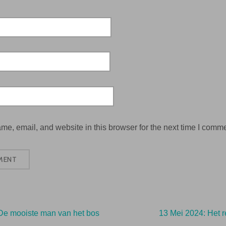
e, email, and website in this browser for the next time I comme
De mooiste man van het bos
13 Mei 2024: Het r