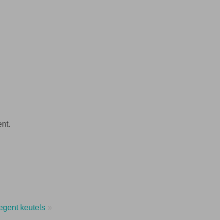
nt.
egent keutels