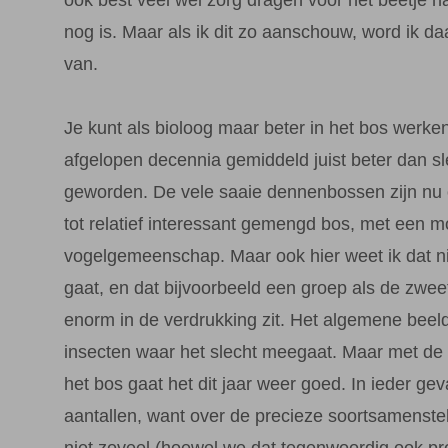
nog is. Maar als ik dit zo aanschouw, word ik daar
van.
Je kunt als bioloog maar beter in het bos werken
afgelopen decennia gemiddeld juist beter dan sl
geworden. De vele saaie dennenbossen zijn n
tot relatief interessant gemengd bos, met een m
vogelgemeenschap. Maar ook hier weet ik dat ni
gaat, en dat bijvoorbeeld een groep als de zwee
enorm in de verdrukking zit. Het algemene beel
insecten waar het slecht meegaat. Maar met de
het bos gaat het dit jaar weer goed. In ieder gev
aantallen, want over de precieze soortsamenstel
niet zoveel (hoewel we dat tegenwoordig ook pr