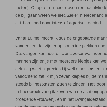
meten). Of op termijn die rupsen (en nachtvlinde
de bijl gaan weten we niet. Zeker in Nederland i
altijd omringd door intensief agrarisch gebied.
Vanaf 10 mei mocht ik dus de ongepaarde man
vangen, en dat zijn er op sommige plekken nog 
Dat vangen kan heel efficiënt, zeker wanneer he
mannen zijn en je met meerdere klepjes kan we
gelukkig weet ik precies bij welke nestkasten ik 
vanochtend zet ik mijn zeven klepjes bij de ma
steeds bij nestkasten zitten te zingen. Het loopt 
In Lheebroek vang ik zeven van de acht ongepa
broedende vrouwen), en in het Dwingelderzand 
van de negen ongepaarden (op de maar acht b