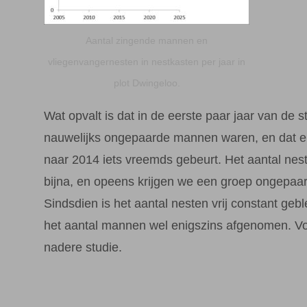
Aantal zingende mannen en
vliegenvangernesten in nestkasten per jaar in
plot Dwingeloo.
Wat opvalt is dat in de eerste paar jaar van de s
nauwelijks ongepaarde mannen waren, en dat e
naar 2014 iets vreemds gebeurt. Het aantal nes
bijna, en opeens krijgen we een groep ongepa
Sindsdien is het aantal nesten vrij constant geb
het aantal mannen wel enigszins afgenomen. Vo
nadere studie.